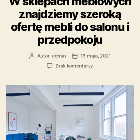
W sklepach meblowych
znajdziemy szeroką
ofertę mebli do salonu i
przedpokoju
Autor:
admin
16 maja, 2021
Autor
Data
wpisu
wpisu
do
Brak komentarzy
W
sklepach
meblowych
znajdziemy
szeroką
ofertę
mebli
do
salonu
i