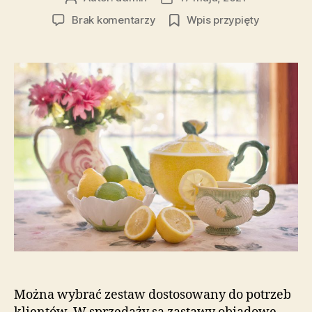
wpisu
wpisu
do
Brak komentarzy
Wpis przypięty
Zestawy
herbaciane
oferowane
są
w
dobrych
cenach
Można wybrać zestaw dostosowany do potrzeb