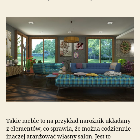
Meble
modułowe
do
salonu
są
dobre
dla
rodzin
Takie meble to na przykład narożnik układany
z elementów, co sprawia, że można codziennie
inaczej aranżować własny salon. Jest to