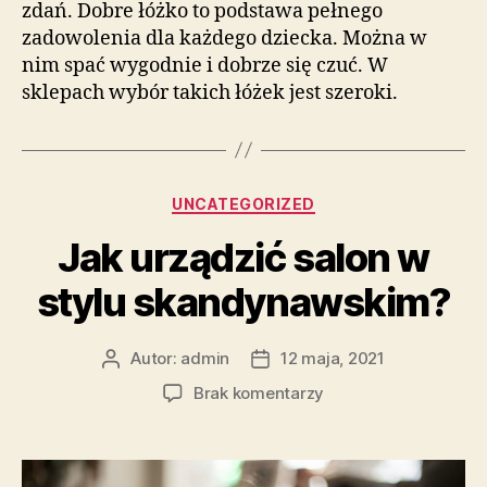
zdań. Dobre łóżko to podstawa pełnego
zadowolenia dla każdego dziecka. Można w
nim spać wygodnie i dobrze się czuć. W
sklepach wybór takich łóżek jest szeroki.
Kategorie
UNCATEGORIZED
Jak urządzić salon w
stylu skandynawskim?
Autor:
admin
12 maja, 2021
Autor
Data
wpisu
wpisu
do
Brak komentarzy
Jak
urządzić
salon