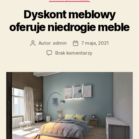
Dyskont meblowy
oferuje niedrogie meble
Autor:
admin
7 maja, 2021
Autor
Data
wpisu
wpisu
do
Brak komentarzy
Dyskont
meblowy
oferuje
niedrogie
meble