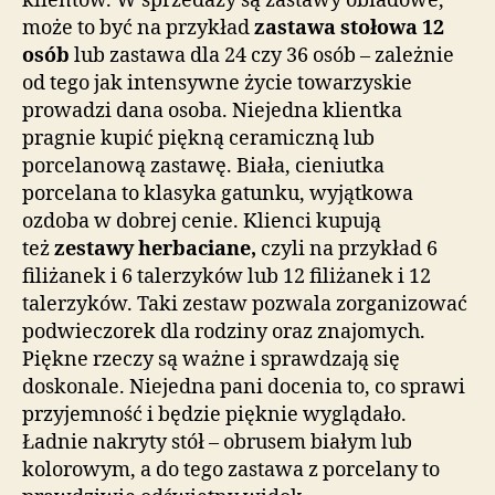
klientów. W sprzedaży są zastawy obiadowe,
może to być na przykład
zastawa stołowa 12
osób
lub zastawa dla 24 czy 36 osób – zależnie
od tego jak intensywne życie towarzyskie
prowadzi dana osoba. Niejedna klientka
pragnie kupić piękną ceramiczną lub
porcelanową zastawę. Biała, cieniutka
porcelana to klasyka gatunku, wyjątkowa
ozdoba w dobrej cenie. Klienci kupują
też
zestawy herbaciane,
czyli na przykład 6
filiżanek i 6 talerzyków lub 12 filiżanek i 12
talerzyków. Taki zestaw pozwala zorganizować
podwieczorek dla rodziny oraz znajomych.
Piękne rzeczy są ważne i sprawdzają się
doskonale. Niejedna pani docenia to, co sprawi
przyjemność i będzie pięknie wyglądało.
Ładnie nakryty stół – obrusem białym lub
kolorowym, a do tego zastawa z porcelany to