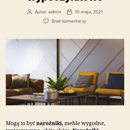
Autor:
admin
10 maja, 2021
Autor
Data
wpisu
wpisu
do
Brak komentarzy
W
domu
potrzebne
są
wygodne
meble
wypoczynkowe
Mogą to być
narożniki,
meble wygodne,