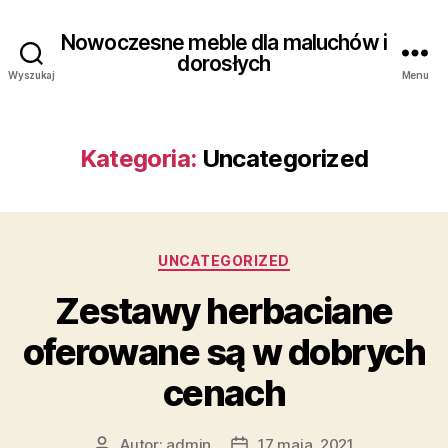
Nowoczesne meble dla maluchów i
dorosłych
Wyszukaj
Menu
Kategoria:
Uncategorized
Kategorie
UNCATEGORIZED
Zestawy herbaciane
oferowane są w dobrych
cenach
Autor:
admin
17 maja, 2021
Autor
Data