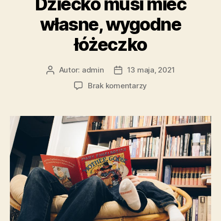
Dziecko musi mieć
własne, wygodne
łóżeczko
Autor:
admin
13 maja, 2021
Autor
Data
wpisu
wpisu
do
Brak komentarzy
Dziecko
musi
mieć
własne,
wygodne
łóżeczko