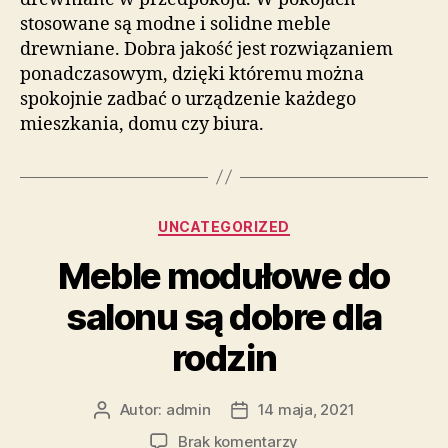
stosowane są modne i solidne meble
drewniane. Dobra jakość jest rozwiązaniem
ponadczasowym, dzięki któremu można
spokojnie zadbać o urządzenie każdego
mieszkania, domu czy biura.
Kategorie
UNCATEGORIZED
Meble modułowe do
salonu są dobre dla
rodzin
Autor:
admin
14 maja, 2021
Autor
Data
wpisu
wpisu
do
Brak komentarzy