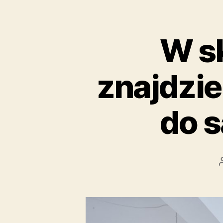
W s
znajdzie
do s