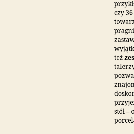
przyk
czy 36
towarz
pragni
zastaw
wyjątk
też
ze
talerz
pozwal
znajom
doskon
przyje
stół –
porcel