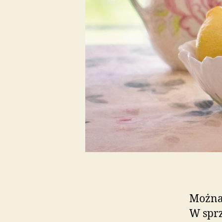
Można 
W sprz