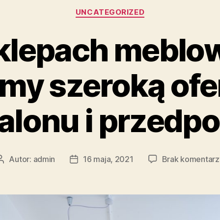
Kategorie
UNCATEGORIZED
klepach meblo
my szeroką ofe
alonu i przedp
Autor:
admin
16 maja, 2021
Brak komentarz
Autor
Data
wpisu
wpisu