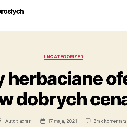
rosłych
Kategorie
UNCATEGORIZED
 herbaciane o
 w dobrych cen
Autor:
admin
17 maja, 2021
Brak komentarz
Autor
Data