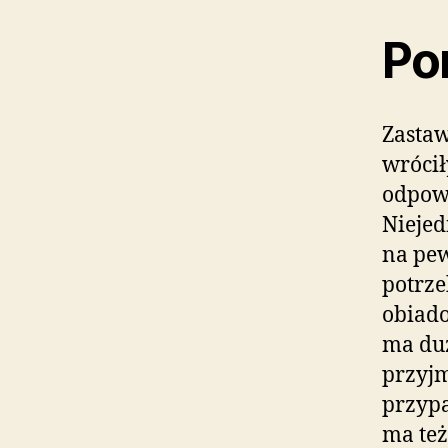
Po
Zastaw
wrócił
odpowi
Niejed
na pew
potrze
obiado
ma duż
przyjm
przypa
ma też