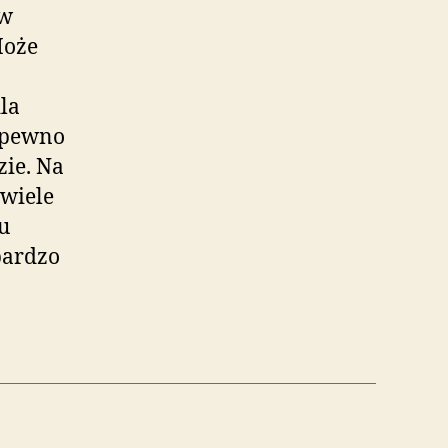
 w
Może
la
a pewno
zie. Na
 wiele
u
bardzo