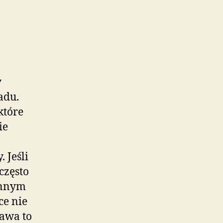
y
adu.
które
ie
 Jeśli
często
innym
ce nie
tawa to