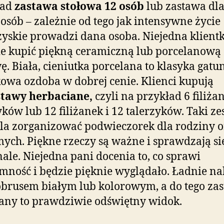
ład
zastawa stołowa 12 osób
lub zastawa dla
 osób – zależnie od tego jak intensywne życie
yskie prowadzi dana osoba. Niejedna klient
e kupić piękną ceramiczną lub porcelanową
ę. Biała, cieniutka porcelana to klasyka gatu
owa ozdoba w dobrej cenie. Klienci kupują
stawy herbaciane,
czyli na przykład 6 filiżan
yków lub 12 filiżanek i 12 talerzyków. Taki z
a zorganizować podwieczorek dla rodziny o
ych. Piękne rzeczy są ważne i sprawdzają si
ale. Niejedna pani docenia to, co sprawi
mność i będzie pięknie wyglądało. Ładnie na
 obrusem białym lub kolorowym, a do tego za
any to prawdziwie odświętny widok.