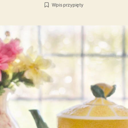
wpisu
wpisu
Wpis przypięty