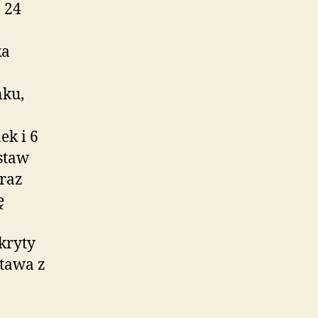
 24
ka
nku,
ek i 6
estaw
raz
ę
kryty
stawa z