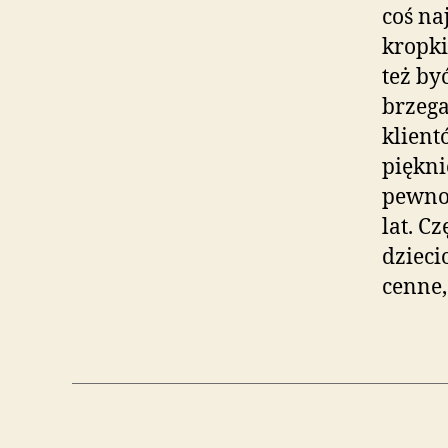
coś na
kropki
też by
brzega
klient
piękni
pewno 
lat. C
dzieci
cenne,