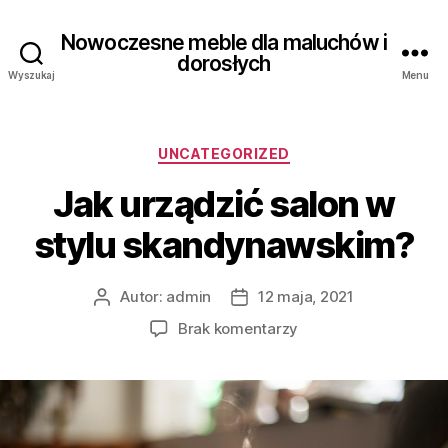
Nowoczesne meble dla maluchów i
dorosłych
Wyszukaj
Menu
Kategorie
UNCATEGORIZED
Jak urządzić salon w
stylu skandynawskim?
Autor:
admin
12 maja, 2021
Autor
Data
wpisu
wpisu
do
Brak komentarzy
Jak
urządzić
salon
w
stylu