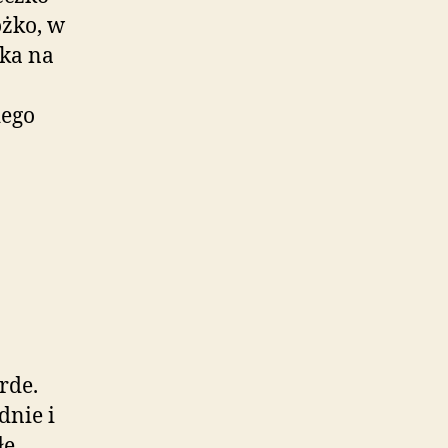
óżko, w
fka na
dego
rde.
dnie i
łe,