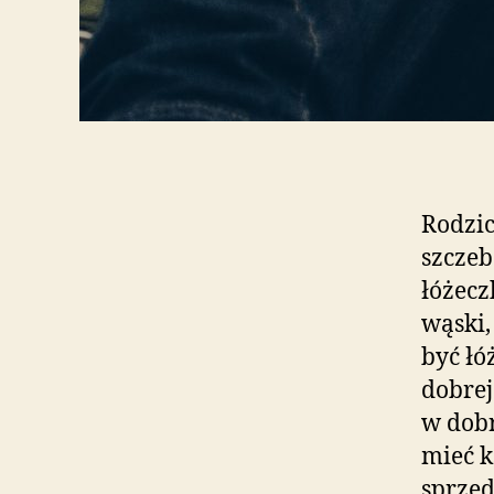
Rodzic
szczeb
łóżecz
wąski,
być łó
dobrej
w dob
mieć k
sprzed