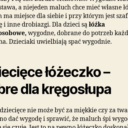
stawa, a niejeden maluch chce mieć własne ł
 ma miejsce dla siebie i przy którym jest sza
ę i inne drobiazgi. Dla dzieci są
łóżka
osobowe,
wygodne, dobrane do potrzeb każ
a. Dzieciaki uwielbiają spać wygodnie.
iecięce łóżeczko –
bre dla kręgosłupa
dziecięce nie może być za miękkie czy za twa
o dać wygodę i sprawić, że maluch śpi wygo
 się czuje. Jest to na pewno łóżeczko doskona