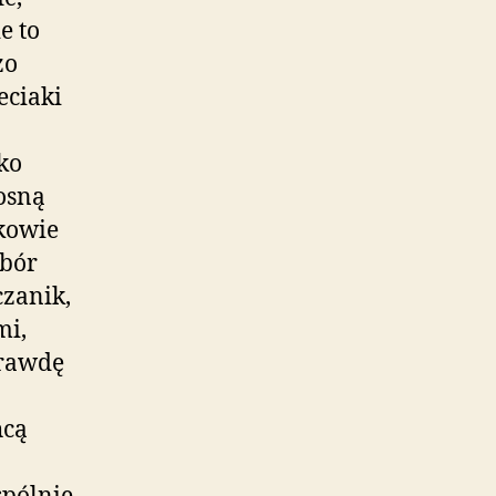
e to
zo
eciaki
żko
osną
kowie
ybór
czanik,
mi,
prawdę
hcą