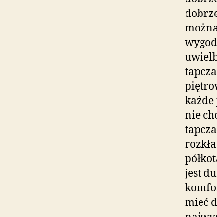
dobrze
można 
wygodn
uwielb
tapcza
piętro
każde 
nie ch
tapcza
rozkła
półko
jest d
komfor
mieć d