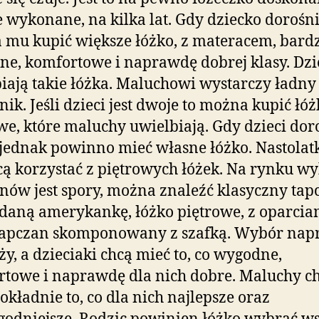
 wykonane, na kilka lat. Gdy dziecko dorośni
mu kupić większe łóżko, z materacem, bard
e, komfortowe i naprawdę dobrej klasy. Dzi
iają takie łóżka. Maluchowi wystarczy ładny
nik. Jeśli dzieci jest dwoje to można kupić łó
we, które maluchy uwielbiają. Gdy dzieci dor
jednak powinno mieć własne łóżko. Nastolat
cą korzystać z piętrowych łóżek. Na rynku w
nów jest spory, można znaleźć klasyczny tap
daną amerykankę, łóżko piętrowe, z oparcia
tapczan skomponowany z szafką. Wybór na
uży, a dzieciaki chcą mieć to, co wygodne,
towe i naprawdę dla nich dobre. Maluchy c
okładnie to, co dla nich najlepsze oraz