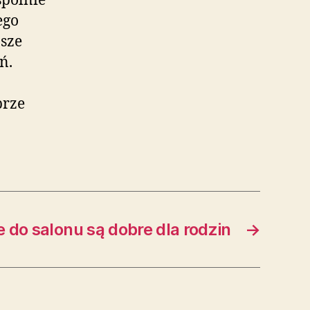
spólnie
ego
psze
ń.
brze
.
do salonu są dobre dla rodzin
→