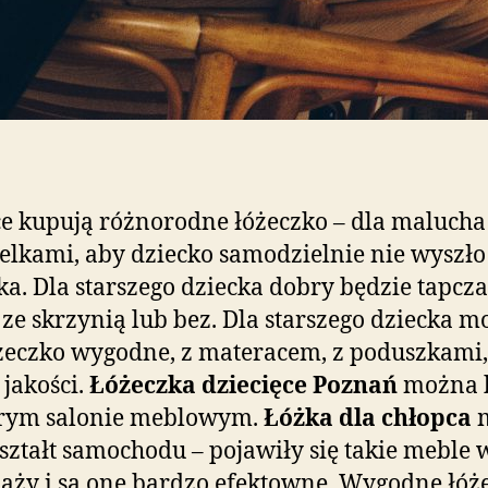
e kupują różnorodne łóżeczko – dla malucha
elkami, aby dziecko samodzielnie nie wyszło
ka. Dla starszego dziecka dobry będzie tapcza
 ze skrzynią lub bez. Dla starszego dziecka m
żeczko wygodne, z materacem, z poduszkami,
 jakości.
Łóżeczka dziecięce Poznań
można 
rym salonie meblowym.
Łóżka dla chłopca
ształt samochodu – pojawiły się takie meble 
aży i są one bardzo efektowne. Wygodne łóż