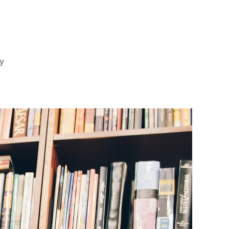
do
y
Dziecko
musi
mieć
własne,
wygodne
łóżeczko