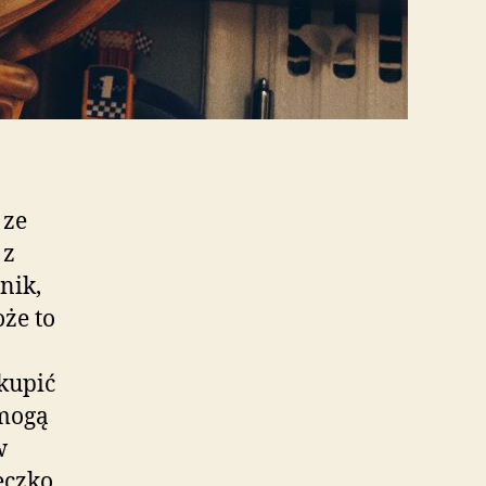
 ze
 z
nik,
oże to
kupić
mogą
w
eczko