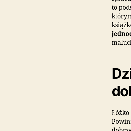
to pod
którym
książk
jedno
maluch
Dz
do
Łóżko 
Powinn
dobrze