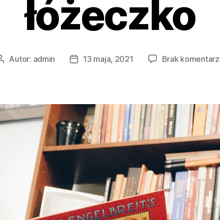
łóżeczko
Autor:
admin
13 maja, 2021
Brak komentarz
Autor
Data
wpisu
wpisu