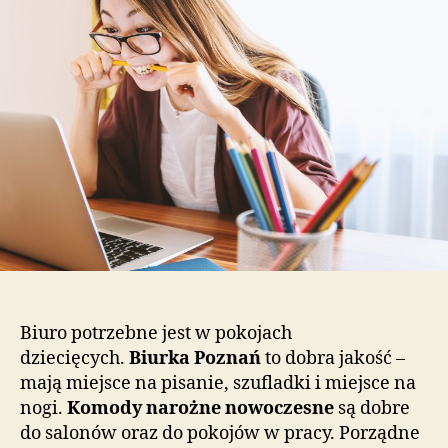
do
pokojów
dziecięcych
i
nie
tylko
Biuro potrzebne jest w pokojach
dziecięcych.
Biurka Poznań
to dobra jakość –
mają miejsce na pisanie, szufladki i miejsce na
nogi.
Komody narożne nowoczesne
są dobre
do salonów oraz do pokojów w pracy. Porządne