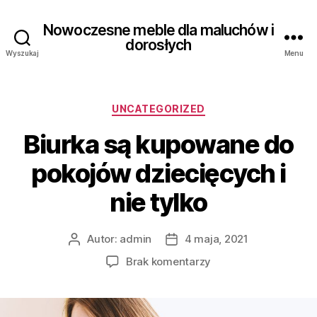
Nowoczesne meble dla maluchów i
dorosłych
Wyszukaj
Menu
Kategorie
UNCATEGORIZED
Biurka są kupowane do
pokojów dziecięcych i
nie tylko
Autor:
admin
4 maja, 2021
Autor
Data
wpisu
wpisu
do
Brak komentarzy
Biurka
są
kupowane